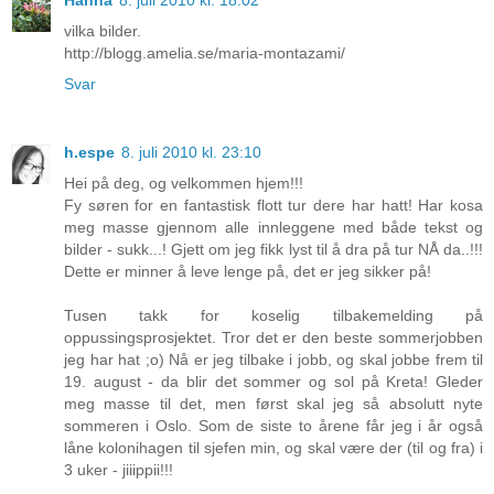
vilka bilder.
http://blogg.amelia.se/maria-montazami/
Svar
h.espe
8. juli 2010 kl. 23:10
Hei på deg, og velkommen hjem!!!
Fy søren for en fantastisk flott tur dere har hatt! Har kosa
meg masse gjennom alle innleggene med både tekst og
bilder - sukk...! Gjett om jeg fikk lyst til å dra på tur NÅ da..!!!
Dette er minner å leve lenge på, det er jeg sikker på!
Tusen takk for koselig tilbakemelding på
oppussingsprosjektet. Tror det er den beste sommerjobben
jeg har hat ;o) Nå er jeg tilbake i jobb, og skal jobbe frem til
19. august - da blir det sommer og sol på Kreta! Gleder
meg masse til det, men først skal jeg så absolutt nyte
sommeren i Oslo. Som de siste to årene får jeg i år også
låne kolonihagen til sjefen min, og skal være der (til og fra) i
3 uker - jiiippii!!!