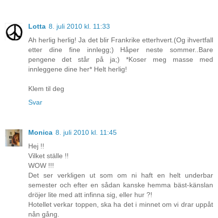
Lotta
8. juli 2010 kl. 11:33
Ah herlig herlig! Ja det blir Frankrike etterhvert.(Og ihvertfall
etter dine fine innlegg;) Håper neste sommer..Bare
pengene det står på ja;) *Koser meg masse med
innleggene dine her* Helt herlig!
Klem til deg
Svar
Monica
8. juli 2010 kl. 11:45
Hej !!
Vilket ställe !!
WOW !!!
Det ser verkligen ut som om ni haft en helt underbar
semester och efter en sådan kanske hemma bäst-känslan
dröjer lite med att infinna sig, eller hur ?!
Hotellet verkar toppen, ska ha det i minnet om vi drar uppåt
nån gång.