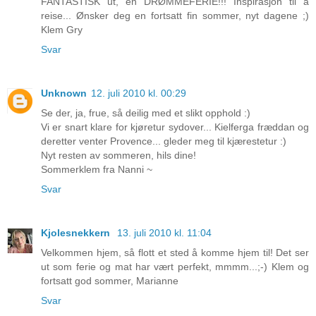
FANTASTISK ut, en DRØMMEFERIE!!! Inspirasjon til å
reise... Ønsker deg en fortsatt fin sommer, nyt dagene ;)
Klem Gry
Svar
Unknown
12. juli 2010 kl. 00:29
Se der, ja, frue, så deilig med et slikt opphold :)
Vi er snart klare for kjøretur sydover... Kielferga fræddan og
deretter venter Provence... gleder meg til kjærestetur :)
Nyt resten av sommeren, hils dine!
Sommerklem fra Nanni ~
Svar
Kjolesnekkern
13. juli 2010 kl. 11:04
Velkommen hjem, så flott et sted å komme hjem til! Det ser
ut som ferie og mat har vært perfekt, mmmm...;-) Klem og
fortsatt god sommer, Marianne
Svar