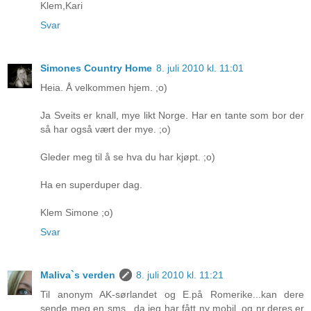
Klem,Kari
Svar
Simones Country Home
8. juli 2010 kl. 11:01
Heia. Å velkommen hjem. ;o)
Ja Sveits er knall, mye likt Norge. Har en tante som bor der
så har også vært der mye. ;o)
Gleder meg til å se hva du har kjøpt. ;o)
Ha en superduper dag.
Klem Simone ;o)
Svar
Maliva`s verden
8. juli 2010 kl. 11:21
Til anonym AK-sørlandet og E.på Romerike...kan dere
sende meg en sms...da jeg har fått ny mobil..og nr.deres er