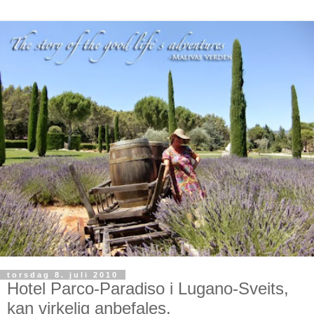
torsdag 8. juli 2010
Hotel Parco-Paradiso i Lugano-Sveits,
kan virkelig anbefales.