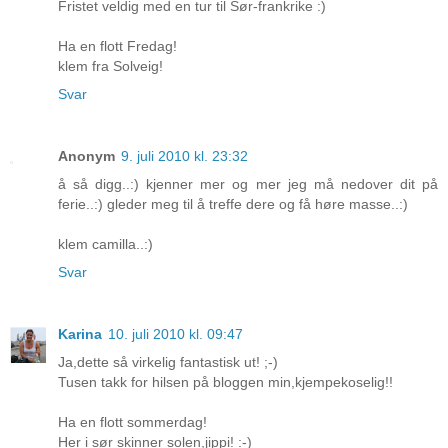
Fristet veldig med en tur til Sør-frankrike :)
Ha en flott Fredag!
klem fra Solveig!
Svar
Anonym
9. juli 2010 kl. 23:32
å så digg..:) kjenner mer og mer jeg må nedover dit på
ferie..:) gleder meg til å treffe dere og få høre masse..:)
klem camilla..:)
Svar
Karina
10. juli 2010 kl. 09:47
Ja,dette så virkelig fantastisk ut! ;-)
Tusen takk for hilsen på bloggen min,kjempekoselig!!
Ha en flott sommerdag!
Her i sør skinner solen,jippi! :-)