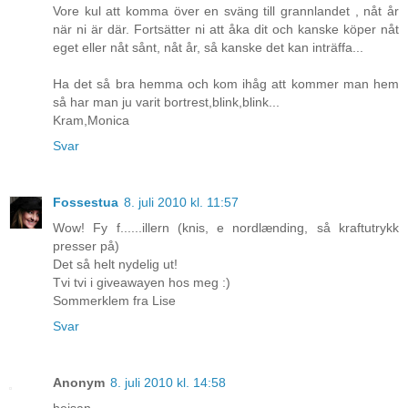
Vore kul att komma över en sväng till grannlandet , nåt år
när ni är där. Fortsätter ni att åka dit och kanske köper nåt
eget eller nåt sånt, nåt år, så kanske det kan inträffa...
Ha det så bra hemma och kom ihåg att kommer man hem
så har man ju varit bortrest,blink,blink...
Kram,Monica
Svar
Fossestua
8. juli 2010 kl. 11:57
Wow! Fy f......illern (knis, e nordlænding, så kraftutrykk
presser på)
Det så helt nydelig ut!
Tvi tvi i giveawayen hos meg :)
Sommerklem fra Lise
Svar
Anonym
8. juli 2010 kl. 14:58
heisan.