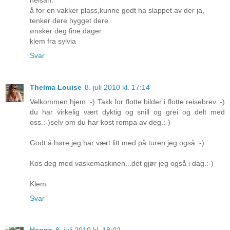
å for en vakker plass,kunne godt ha slappet av der ja,
tenker dere hygget dere.
ønsker deg fine dager.
klem fra sylvia
Svar
Thelma Louise
8. juli 2010 kl. 17:14
Velkommen hjem.:-) Takk for flotte bilder i flotte reisebrev.:-)
du har virkelig vært dyktig og snill og grei og delt med
oss.:-)selv om du har kost rompa av deg.:-)
Godt å høre jeg har vært litt med på turen jeg også:.-)
Kos deg med vaskemaskinen...det gjør jeg også i dag.:-)
Klem
Svar
Hanna
8. juli 2010 kl. 18:02