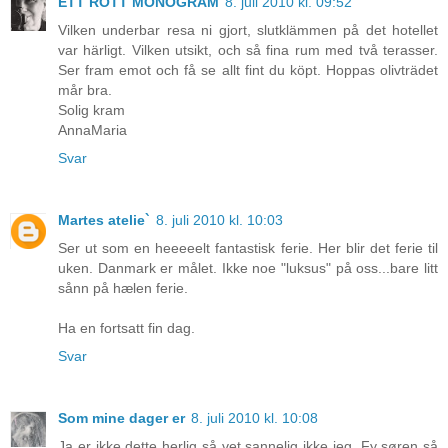
ETT RÖTT MONOGRAM
8. juli 2010 kl. 09:52
Vilken underbar resa ni gjort, slutklämmen på det hotellet
var härligt. Vilken utsikt, och så fina rum med två terasser.
Ser fram emot och få se allt fint du köpt. Hoppas olivträdet
mår bra.
Solig kram
AnnaMaria
Svar
Martes atelie`
8. juli 2010 kl. 10:03
Ser ut som en heeeeelt fantastisk ferie. Her blir det ferie til
uken. Danmark er målet. Ikke noe "luksus" på oss...bare litt
sånn på hælen ferie.
Ha en fortsatt fin dag.
Svar
Som mine dager er
8. juli 2010 kl. 10:08
Ja er ikke dette herlig så vet sannelig ikke jeg. Fy søren så