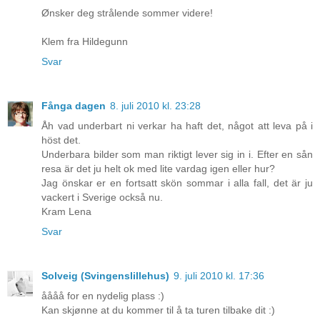
Ønsker deg strålende sommer videre!
Klem fra Hildegunn
Svar
Fånga dagen
8. juli 2010 kl. 23:28
Åh vad underbart ni verkar ha haft det, något att leva på i
höst det.
Underbara bilder som man riktigt lever sig in i. Efter en sån
resa är det ju helt ok med lite vardag igen eller hur?
Jag önskar er en fortsatt skön sommar i alla fall, det är ju
vackert i Sverige också nu.
Kram Lena
Svar
Solveig (Svingenslillehus)
9. juli 2010 kl. 17:36
åååå for en nydelig plass :)
Kan skjønne at du kommer til å ta turen tilbake dit :)